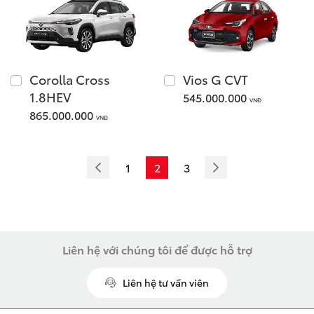
LAND CRUISER FJ
Corolla Cross
Vios G CVT
1.8HEV
545.000.000
VNĐ
Giá từ: 1,198,000,000
865.000.000
VNĐ
Xem các mẫu LAND CR
1
2
3
Liên hệ với chúng tôi để được hỗ trợ
Liên hệ tư vấn viên