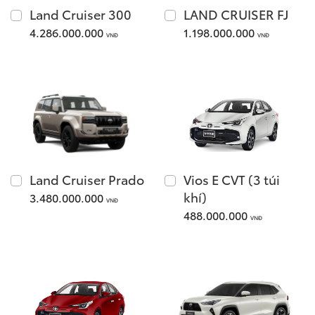
Xem các mẫu Alphard
Land Cruiser 300
LAND CRUISER FJ
Tải bảng giá
4.286.000.000
1.198.000.000
VNĐ
VNĐ
Land Cruiser
Chia sẻ
Innova Cross
Giá từ: 4,286,000,000
Giá từ: 730,000,000 
Land Cruiser Prado
Vios E CVT (3 túi
Xem các mẫu Land Cr
khí)
3.480.000.000
VNĐ
Xem các mẫu Innova 
488.000.000
VNĐ
Fortuner