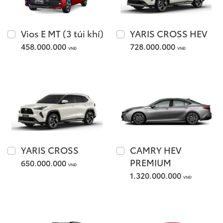
Giá từ: 1,055,000,000
Vios E MT (3 túi khí)
YARIS CROSS HEV
458.000.000
728.000.000
Xem các mẫu Fortune
VNĐ
VNĐ
Yaris Cross
YARIS CROSS
CAMRY HEV
PREMIUM
650.000.000
Giá từ: 650,000,000 
VNĐ
1.320.000.000
VNĐ
Xem các mẫu Yaris Cr