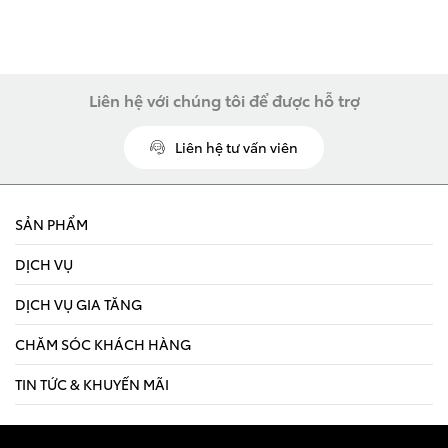
Xem các mẫu Alphard
Tải bảng giá
Land Cruiser
Chia sẻ
Innova Cross
Liên hệ với chúng tôi để được hỗ trợ
Liên hệ tư vấn viên
Giá từ: 4,286,000,000
SẢN PHẨM
Giá từ: 730,000,000 
DỊCH VỤ
Xem các mẫu Land Cr
Xem các mẫu Innova 
DỊCH VỤ GIA TĂNG
Fortuner
CHĂM SÓC KHÁCH HÀNG
TIN TỨC & KHUYẾN MÃI