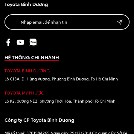
Toyota Bình Dương
Giá từ: 1,055,000,000
Xem các mẫu Fortune
Yaris Cross
HỆ THỐNG CHI NHÁNH
TOYOTA BÌNH DƯƠNG
Lô C13A, Đ. Hùng Vương, Phường Bình Dương, Tp Hồ Chí Minh
TOYOTA MỸ PHƯỚC
Giá từ: 650,000,000 
Lô K2, đường NE2, phường Thới Hòa, Thành phố Hồ Chí Minh
Xem các mẫu Yaris Cr
Công ty CP Toyota Bình Dương
Mã số thuế: 3701984269 Ngày cấp: 29/12/2014 Cơ quan cấp: Sở Kế