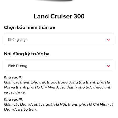
Tin tức & Khuyến mãi
Land Cruiser 300
Liên hệ
Chọn bảo hiểm thân xe
Giá từ: 458,000,000 
Giá từ: 3,480,000,000
Giá từ: 558,000,000 
Chi Nhánh
Không chọn
Xem các mẫu Vios
Xem các mẫu Land Cru
Xem các mẫu Avanza 
Nơi đăng ký trước bạ
Công cụ hỗ trợ
Bình Dương
Alphard Luxury
Raize
So sánh xe
Khu vực II:
Gồm các thành phố trực thuộc trung ương (trừ thành phố Hà
Dự toán chi phí
Nội và thành phố Hồ Chí Minh), các thành phố trực thuộc tỉnh
và các thị xã.
Đăng ký lái thử
Khu vực III:
Giá từ: 510,000,
Gồm các khu vực khác ngoài Hà Nội, thành phố Hồ Chí Minh và
Giá từ: 4,415,000,000
khu vực II nêu trên.
Đặt lịch hẹn dịch vụ
Xem các mẫu Rai