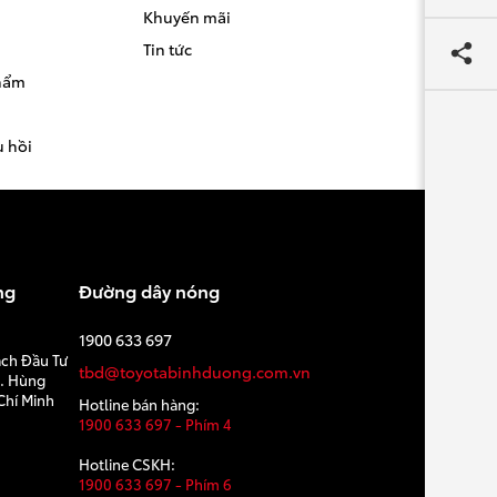
Khuyến mãi
Tin tức
phẩm
u hồi
ng
Đường dây nóng
1900 633 697
ạch Đầu Tư
tbd@toyotabinhduong.com.vn
Đ. Hùng
Chí Minh
Hotline bán hàng:
1900 633 697 - Phím 4
Hotline CSKH:
1900 633 697 - Phím 6