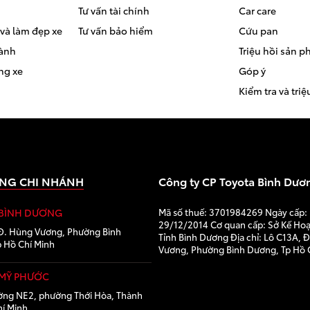
Tư vấn tài chính
Car care
và làm đẹp xe
Tư vấn bảo hiểm
Cứu pan
hành
Triệu hồi sản 
ng xe
Góp ý
Kiểm tra và triệ
NG CHI NHÁNH
Công ty CP Toyota Bình Dươ
 BÌNH DƯƠNG
Mã số thuế: 3701984269 Ngày cấp:
29/12/2014 Cơ quan cấp: Sở Kế Ho
Đ. Hùng Vương, Phường Bình
Tỉnh Bình Dương Địa chỉ: Lô C13A, 
 Hồ Chí Minh
Vương, Phường Bình Dương, Tp Hồ 
 MỸ PHƯỚC
ờng NE2, phường Thới Hòa, Thành
í Minh