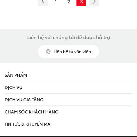
LAND CRUISER FJ
1
2
3
Liên hệ với chúng tôi để được hỗ trợ
Giá từ: 1,198,000,000
Liên hệ tư vấn viên
Xem các mẫu LAND CR
SẢN PHẨM
DỊCH VỤ
DỊCH VỤ GIA TĂNG
CHĂM SÓC KHÁCH HÀNG
TIN TỨC & KHUYẾN MÃI