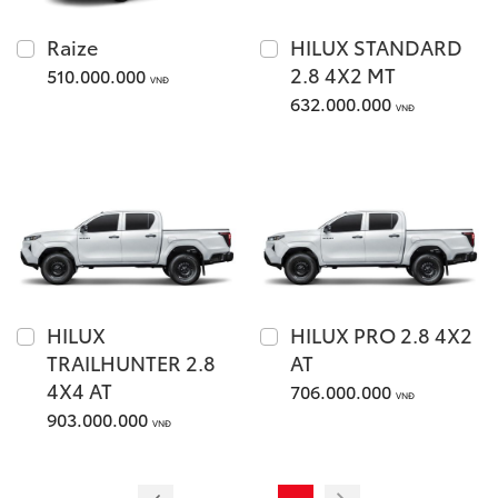
Raize
HILUX STANDARD
Giá từ: 1,055,000,000
2.8 4X2 MT
510.000.000
VNĐ
632.000.000
Xem các mẫu Fortune
VNĐ
Yaris Cross
HILUX
HILUX PRO 2.8 4X2
TRAILHUNTER 2.8
AT
Giá từ: 650,000,000 
4X4 AT
706.000.000
VNĐ
903.000.000
Xem các mẫu Yaris Cr
VNĐ