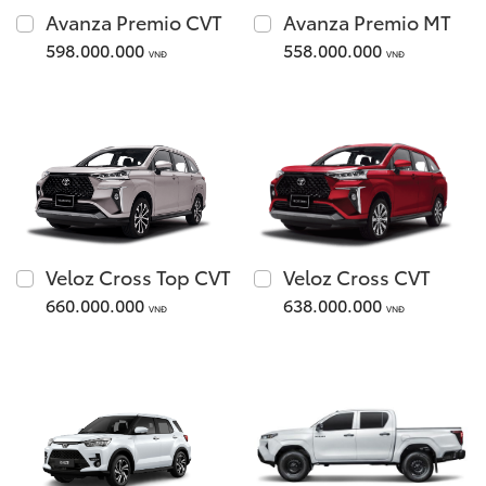
Xem các mẫu Alphard
Avanza Premio CVT
Avanza Premio MT
Tải bảng giá
598.000.000
558.000.000
VNĐ
VNĐ
Land Cruiser
Chia sẻ
Innova Cross
Giá từ: 4,286,000,000
Giá từ: 730,000,000 
Veloz Cross Top CVT
Veloz Cross CVT
Xem các mẫu Land Cr
660.000.000
638.000.000
VNĐ
VNĐ
Xem các mẫu Innova 
Fortuner