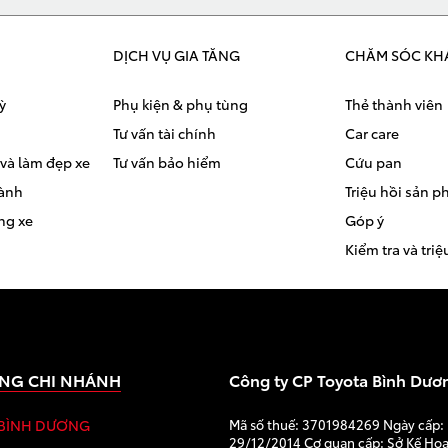
DỊCH VỤ GIA TĂNG
CHĂM SÓC KH
ỳ
Phụ kiện & phụ tùng
Thẻ thành viên
Tư vấn tài chính
Car care
và làm đẹp xe
Tư vấn bảo hiểm
Cứu pan
hành
Triệu hồi sản 
ng xe
Góp ý
Kiểm tra và triệ
NG CHI NHÁNH
Công ty CP Toyota Bình Dươ
 BÌNH DƯƠNG
Mã số thuế: 3701984269 Ngày cấp:
29/12/2014 Cơ quan cấp: Sở Kế Ho