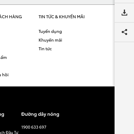
ÁCH HÀNG
TIN TỨC & KHUYẾN MÃI
Tuyển dụng
Khuyến mãi
Tin tức
phẩm
u hồi
ng
Đường dây nóng
1900 633 697
ạch Đầu Tư