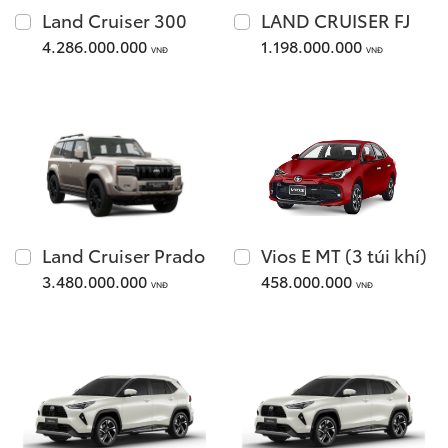
Xem các mẫu Alphard
Land Cruiser 300
LAND CRUISER FJ
Tải bảng giá
4.286.000.000
1.198.000.000
VNĐ
VNĐ
Land Cruiser
Chia sẻ
Innova Cross
Giá từ: 4,286,000,000
Giá từ: 730,000,000 
Land Cruiser Prado
Vios E MT (3 túi khí)
Xem các mẫu Land Cr
3.480.000.000
458.000.000
VNĐ
VNĐ
Xem các mẫu Innova 
Fortuner