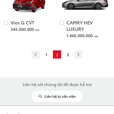
LAND CRUISER FJ
Vios G CVT
CAMRY HEV
LUXURY
545.000.000
VNĐ
1.460.000.000
VNĐ
Giá từ: 1,198,000,000
Xem các mẫu LAND CR
1
2
3
Liên hệ với chúng tôi để được hỗ trợ
Liên hệ tư vấn viên