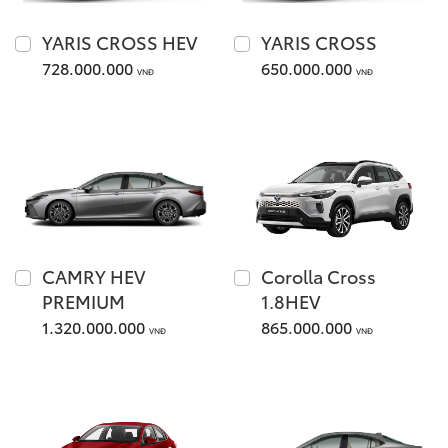
YARIS CROSS HEV
YARIS CROSS
Giá từ: 1,055,000,000
728.000.000
650.000.000
VNĐ
VNĐ
Xem các mẫu Fortune
Yaris Cross
CAMRY HEV
Corolla Cross
PREMIUM
1.8HEV
1.320.000.000
865.000.000
Giá từ: 650,000,000 
VNĐ
VNĐ
Xem các mẫu Yaris Cr