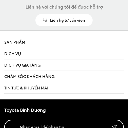
Xem các mẫu Alphard
Liên hệ với chúng tôi để được hỗ trợ
Tải bảng giá
Land Cruiser
Liên hệ tư vấn viên
Chia sẻ
Innova Cross
SẢN PHẨM
DỊCH VỤ
Giá từ: 4,286,000,000
DỊCH VỤ GIA TĂNG
Giá từ: 730,000,000 
CHĂM SÓC KHÁCH HÀNG
Xem các mẫu Land Cr
Xem các mẫu Innova 
TIN TỨC & KHUYẾN MÃI
Fortuner
Toyota Bình Dương