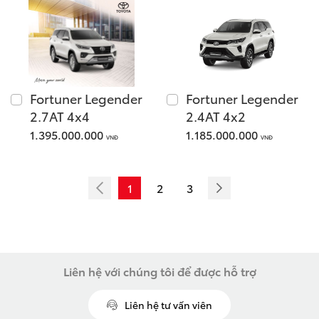
LAND CRUISER FJ
Fortuner Legender
Fortuner Legender
Giá từ: 1,198,000,000
2.7AT 4x4
2.4AT 4x2
1.395.000.000
1.185.000.000
VNĐ
VNĐ
Xem các mẫu LAND CR
1
2
3
Liên hệ với chúng tôi để được hỗ trợ
Liên hệ tư vấn viên