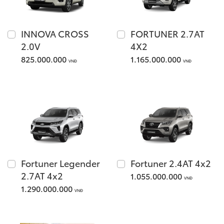
Giá từ: 1,055,000,000
INNOVA CROSS
FORTUNER 2.7AT
2.0V
4X2
Xem các mẫu Fortune
825.000.000
1.165.000.000
VNĐ
VNĐ
Yaris Cross
Fortuner Legender
Fortuner 2.4AT 4x2
Giá từ: 650,000,000 
2.7AT 4x2
1.055.000.000
VNĐ
1.290.000.000
Xem các mẫu Yaris Cr
VNĐ