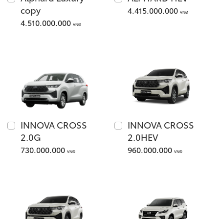
Xem các mẫu Alphard
copy
4.415.000.000
Tải bảng giá
VNĐ
4.510.000.000
VNĐ
Land Cruiser
Chia sẻ
Innova Cross
Giá từ: 4,286,000,000
Giá từ: 730,000,000 
INNOVA CROSS
INNOVA CROSS
Xem các mẫu Land Cr
2.0G
2.0HEV
Xem các mẫu Innova 
730.000.000
960.000.000
VNĐ
VNĐ
Fortuner