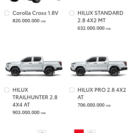
Corolla Cross 1.8V
HILUX STANDARD
Giá từ: 1,055,000,000
2.8 4X2 MT
820.000.000
VNĐ
632.000.000
Xem các mẫu Fortune
VNĐ
Yaris Cross
HILUX
HILUX PRO 2.8 4X2
TRAILHUNTER 2.8
AT
Giá từ: 650,000,000 
4X4 AT
706.000.000
VNĐ
903.000.000
Xem các mẫu Yaris Cr
VNĐ