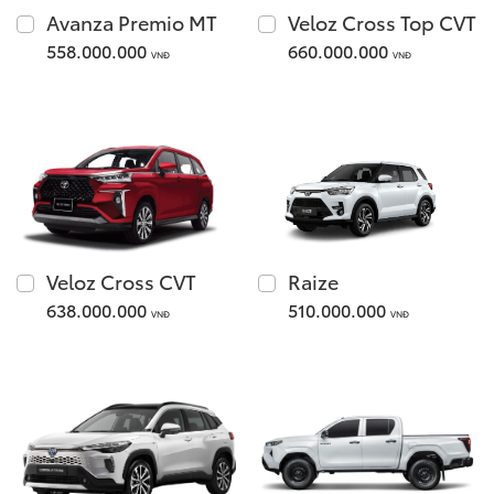
Xem các mẫu Alphard
Avanza Premio MT
Veloz Cross Top CVT
Tải bảng giá
558.000.000
660.000.000
VNĐ
VNĐ
Land Cruiser
Chia sẻ
Innova Cross
Giá từ: 4,286,000,000
Giá từ: 730,000,000 
Veloz Cross CVT
Raize
Xem các mẫu Land Cr
638.000.000
510.000.000
VNĐ
VNĐ
Xem các mẫu Innova 
Fortuner