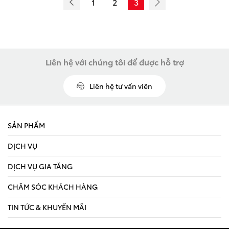
LAND CRUISER FJ
1
2
3
Liên hệ với chúng tôi để được hỗ trợ
Giá từ: 1,198,000,000
Liên hệ tư vấn viên
Xem các mẫu LAND CR
SẢN PHẨM
DỊCH VỤ
DỊCH VỤ GIA TĂNG
CHĂM SÓC KHÁCH HÀNG
TIN TỨC & KHUYẾN MÃI