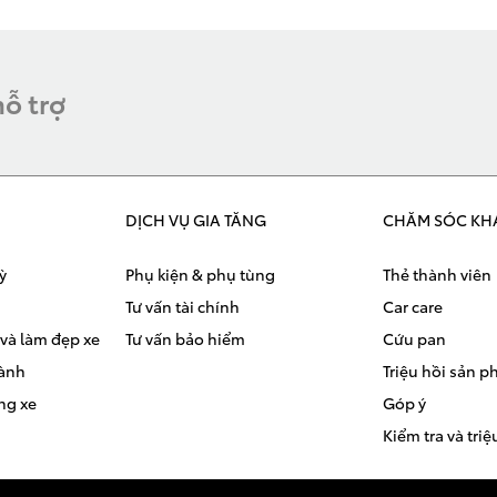
hỗ trợ
DỊCH VỤ GIA TĂNG
CHĂM SÓC KH
ỳ
Phụ kiện & phụ tùng
Thẻ thành viên
Tư vấn tài chính
Car care
và làm đẹp xe
Tư vấn bảo hiểm
Cứu pan
hành
Triệu hồi sản 
ng xe
Góp ý
Kiểm tra và triệ