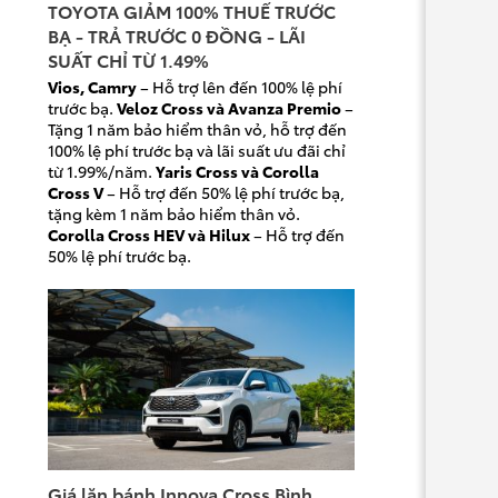
TOYOTA GIẢM 100% THUẾ TRƯỚC
BẠ - TRẢ TRƯỚC 0 ĐỒNG - LÃI
SUẤT CHỈ TỪ 1.49%
Vios, Camry
– Hỗ trợ lên đến 100% lệ phí
trước bạ.
Veloz Cross và Avanza Premio
–
Tặng 1 năm bảo hiểm thân vỏ, hỗ trợ đến
100% lệ phí trước bạ và lãi suất ưu đãi chỉ
từ 1.99%/năm.
Yaris Cross và Corolla
Cross V
– Hỗ trợ đến 50% lệ phí trước bạ,
tặng kèm 1 năm bảo hiểm thân vỏ.
Corolla Cross HEV và Hilux
– Hỗ trợ đến
50% lệ phí trước bạ.
Giá lăn bánh Innova Cross Bình