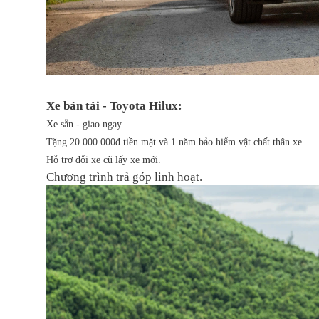
Xe bán tải - Toyota Hilux:
Xe sẵn - giao ngay
Tặng 20.000.000đ tiền mặt và 1 năm bảo hiểm vật chất thân xe
Hỗ trợ đổi xe cũ lấy xe mới.
Chương trình trả góp linh hoạt.