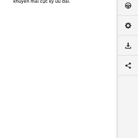
khuyến mãi cực kỳ ưu đãi.