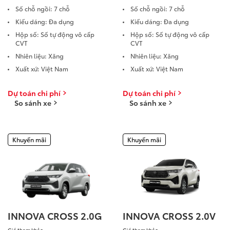
Số chỗ ngồi: 7 chỗ
Số chỗ ngồi: 7 chỗ
Kiểu dáng: Đa dụng
Kiểu dáng: Đa dụng
Giá từ: 1,055,000,000
Hộp số: Số tự động vô cấp
Hộp số: Số tự động vô cấp
CVT
CVT
Xem các mẫu Fortune
Nhiên liệu: Xăng
Nhiên liệu: Xăng
Xuất xứ: Việt Nam
Xuất xứ: Việt Nam
Yaris Cross
Dự toán chi phí
Dự toán chi phí
So sánh xe
So sánh xe
Khuyến mãi
Khuyến mãi
Giá từ: 650,000,000 
Xem các mẫu Yaris Cr
INNOVA CROSS 2.0G
INNOVA CROSS 2.0V
Giá tham khảo
Giá tham khảo