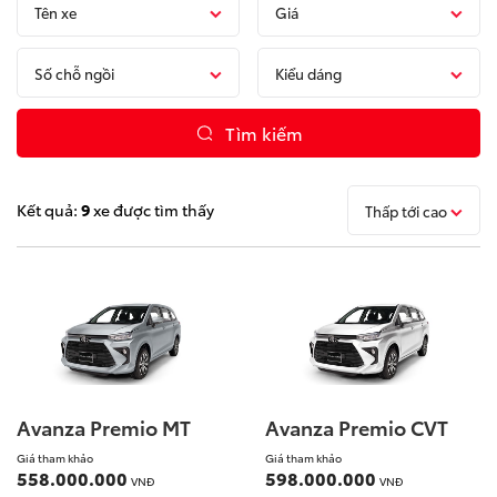
Tên xe
Giá
Tin tức & Khuyến mãi
Số chỗ ngồi
Kiểu dáng
Liên hệ
Tìm kiếm
Giá từ: 458,000,000 
Giá từ: 3,480,000,000
Giá từ: 558,000,000 
Chi Nhánh
Xem các mẫu Vios
Xem các mẫu Land Cru
Xem các mẫu Avanza 
Kết quả:
9
xe được tìm thấy
Thấp tới cao
Công cụ hỗ trợ
Alphard Luxury
Raize
So sánh xe
Dự toán chi phí
Đăng ký lái thử
Avanza Premio MT
Avanza Premio CVT
Giá từ: 510,000,
Giá từ: 4,415,000,000
Giá tham khảo
Giá tham khảo
Đặt lịch hẹn dịch vụ
558.000.000
598.000.000
VNĐ
VNĐ
Xem các mẫu Rai