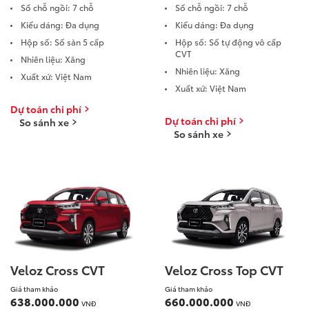
Số chỗ ngồi: 7 chỗ
Số chỗ ngồi: 7 chỗ
Xem các mẫu Alphard
Tải bảng giá
Kiểu dáng: Đa dụng
Kiểu dáng: Đa dụng
Land Cruiser
Hộp số: Số sàn 5 cấp
Hộp số: Số tự động vô cấp
CVT
Chia sẻ
Nhiên liệu: Xăng
Innova Cross
Nhiên liệu: Xăng
Xuất xứ: Việt Nam
Xuất xứ: Việt Nam
Dự toán chi phí
Dự toán chi phí
So sánh xe
So sánh xe
Giá từ: 4,286,000,000
Giá từ: 730,000,000 
Xem các mẫu Land Cr
Xem các mẫu Innova 
Fortuner
Veloz Cross CVT
Veloz Cross Top CVT
Giá tham khảo
Giá tham khảo
638.000.000
660.000.000
VNĐ
VNĐ