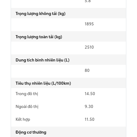
5.8
Xem các mẫu Alphard
Tải bảng giá
Trọng lượng không tải (kg)
Land Cruiser
1895
Chia sẻ
Innova Cross
Trọng lượng toàn tải (kg)
2510
Dung tích bình nhiên liệu (L)
Giá từ: 4,286,000,000
80
Giá từ: 730,000,000 
Xem các mẫu Land Cr
Tiêu thụ nhiên liệu (L/100km)
Xem các mẫu Innova 
Trong đô thị
14.50
Fortuner
Ngoài đô thị
9.30
Kết hợp
11.50
Động cơ thường