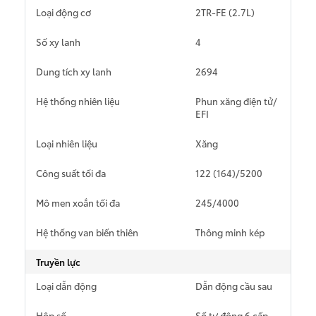
Loại động cơ
2TR-FE (2.7L)
Giá từ: 1,055,000,000
Số xy lanh
4
Xem các mẫu Fortune
Dung tích xy lanh
2694
Hệ thống nhiên liệu
Phun xăng điện tử/
EFI
Yaris Cross
Loại nhiên liệu
Xăng
Công suất tối đa
122 (164)/5200
Mô men xoắn tối đa
245/4000
Giá từ: 650,000,000 
Hệ thống van biến thiên
Thông minh kép
Truyền lực
Xem các mẫu Yaris Cr
Loại dẫn động
Dẫn động cầu sau
Hộp số
Số tự động 6 cấp