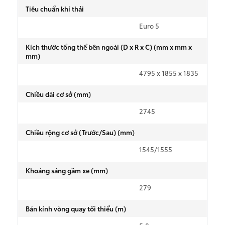
Tiêu chuẩn khí thải
Tin tức & Khuyến mãi
Euro 5
Kích thước tổng thể bên ngoài (D x R x C) (mm x mm x
Liên hệ
mm)
Giá từ: 458,000,000 
Giá từ: 3,480,000,000
Giá từ: 558,000,000 
4795 x 1855 x 1835
Chi Nhánh
Xem các mẫu Vios
Xem các mẫu Land Cru
Xem các mẫu Avanza 
Chiều dài cơ sở (mm)
Công cụ hỗ trợ
2745
Alphard Luxury
Raize
Chiều rộng cơ sở (Trước/Sau) (mm)
So sánh xe
1545/1555
Dự toán chi phí
Khoảng sáng gầm xe (mm)
Đăng ký lái thử
279
Giá từ: 510,000,
Giá từ: 4,415,000,000
Bán kính vòng quay tối thiểu (m)
Đặt lịch hẹn dịch vụ
Xem các mẫu Rai