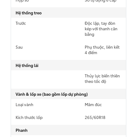
LAND CRUISER FJ
Hệ thống treo
Trước
Độc lập, tay đòn
kép với thanh cân
bằng
Sau
Phụ thuộc, liên kết
Giá từ: 1,198,000,000
4 điểm
Xem các mẫu LAND CR
Hệ thống lái
Thủy lực biến thiên
theo tốc độ
Vành & lốp xe (bao gồm lốp dự phòng)
Loại vành
Mâm đúc
Kích thước lốp
265/60R18
Phanh