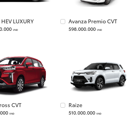
 HEV LUXURY
Avanza Premio CVT
00.000
598.000.000
VNĐ
VNĐ
ross CVT
Raize
.000
510.000.000
VNĐ
VNĐ