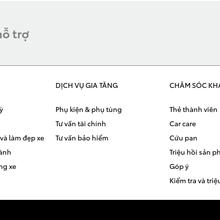
hỗ trợ
DỊCH VỤ GIA TĂNG
CHĂM SÓC KH
ỳ
Phụ kiện & phụ tùng
Thẻ thành viên
Tư vấn tài chính
Car care
và làm đẹp xe
Tư vấn bảo hiểm
Cứu pan
hành
Triệu hồi sản 
ng xe
Góp ý
Kiểm tra và triệ