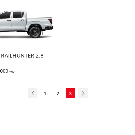
TRAILHUNTER 2.8
.000
VNĐ
1
2
3