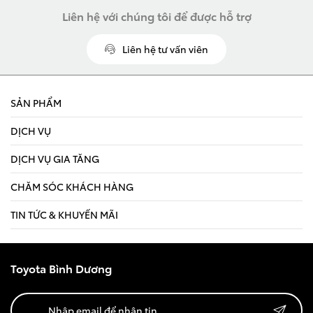
Xem các mẫu Alphard
Liên hệ với chúng tôi để được hỗ trợ
Tải bảng giá
Land Cruiser
Liên hệ tư vấn viên
Chia sẻ
Innova Cross
SẢN PHẨM
DỊCH VỤ
Giá từ: 4,286,000,000
DỊCH VỤ GIA TĂNG
Giá từ: 730,000,000 
CHĂM SÓC KHÁCH HÀNG
Xem các mẫu Land Cr
Xem các mẫu Innova 
TIN TỨC & KHUYẾN MÃI
Fortuner
Toyota Bình Dương