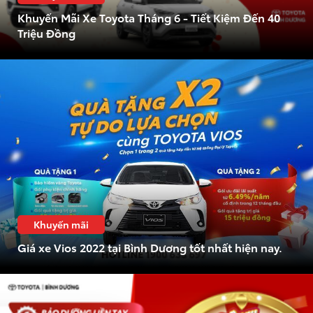
Xem các mẫu Alphard
Khuyến Mãi Xe Toyota Tháng 6 - Tiết Kiệm Đến 40
Tải bảng giá
Triệu Đồng
Land Cruiser
Chia sẻ
Innova Cross
Giá từ: 4,286,000,000
Giá từ: 730,000,000 
Xem các mẫu Land Cr
Xem các mẫu Innova 
Khuyến mãi
Fortuner
Giá xe Vios 2022 tại Bình Dương tốt nhất hiện nay.