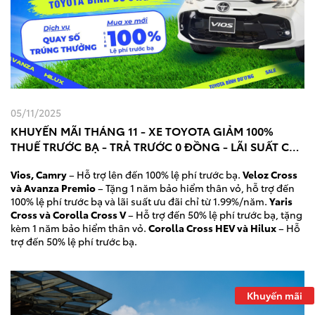
05/11/2025
KHUYẾN MÃI THÁNG 11 - XE TOYOTA GIẢM 100%
THUẾ TRƯỚC BẠ - TRẢ TRƯỚC 0 ĐỒNG - LÃI SUẤT CHỈ
TỪ 1.49%
Vios, Camry
– Hỗ trợ lên đến 100% lệ phí trước bạ.
Veloz Cross
và Avanza Premio
– Tặng 1 năm bảo hiểm thân vỏ, hỗ trợ đến
100% lệ phí trước bạ và lãi suất ưu đãi chỉ từ 1.99%/năm.
Yaris
Cross và Corolla Cross V
– Hỗ trợ đến 50% lệ phí trước bạ, tặng
kèm 1 năm bảo hiểm thân vỏ.
Corolla Cross HEV và Hilux
– Hỗ
trợ đến 50% lệ phí trước bạ.
Khuyến mãi